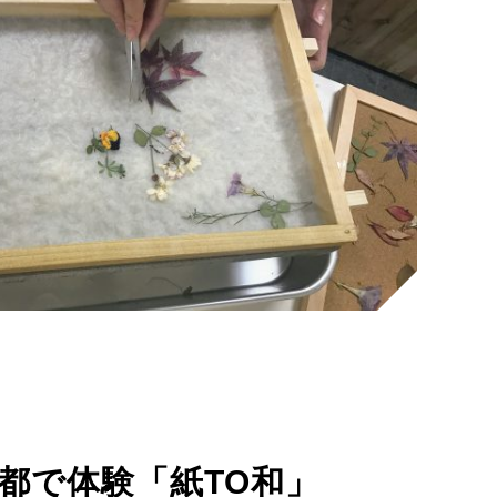
都で体験「紙TO和」