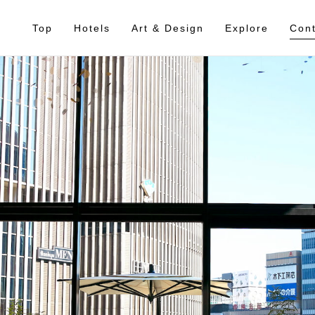
Top
Hotels
Art & Design
Explore
Cont