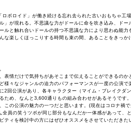
「ロボロイド」が働き続ける忘れ去られた古いおもちゃ工
ル」が現れる。不思議な力がドールに命を吹き込み、ドー
ールと触れ合いドールの持つ不思議な力により思わぬ能力
んな楽しくほっこりする時間も束の間、あることをきっか
。
、表情だけで気持ちがあそこまで伝えることができるのか
ど様々なジャンルの迫力のパフォーマンスが一度の公演で
に2回公演があり、各キャラクター（マイム・ブレイクダ
ため、なんと3,600通りもの組み合わせがあるそうです
、この公演の魅力の一つだと思います。(現在はコロナ禍で
さん全員の笑うツボが同じ部分もなんだか一体感があって、
ビティを検討中の方にはぜひオススメをさせていただきた