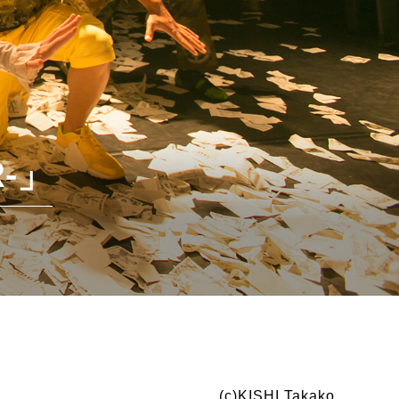
-」
(c)KISHI Takako