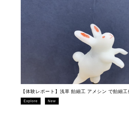
【体験レポート】浅草 飴細工 アメシン で飴細
Explore
New