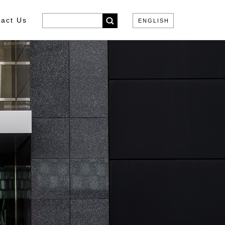
act Us
ENGLISH