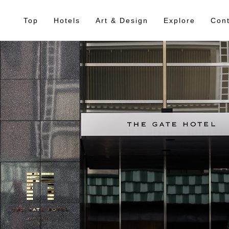
Top
Hotels
Art & Design
Explore
Cont