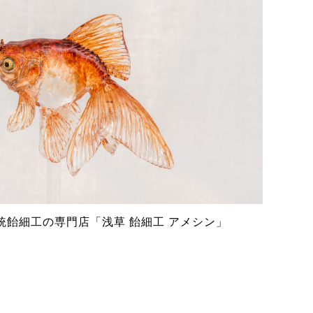
統飴細工の専門店「浅草 飴細工 アメシン」