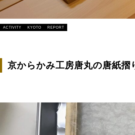
ACTIVITY
KYOTO
REPORT
京からかみ工房唐丸の唐紙摺