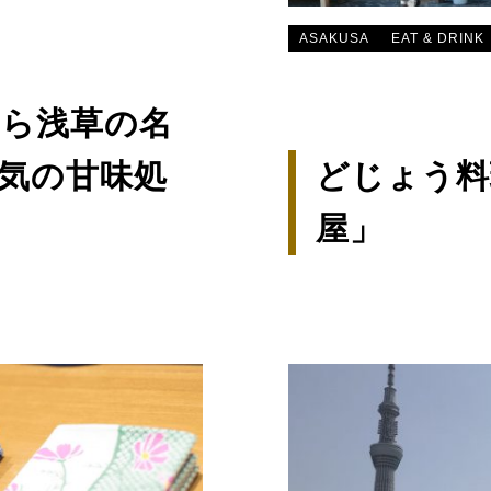
ASAKUSA
EAT & DRINK
から浅草の名
人気の甘味処
どじょう料
屋」