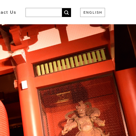
act Us
ENGLISH