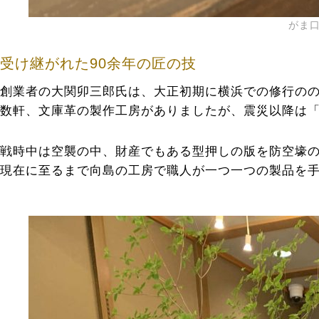
がま
受け継がれた90余年の匠の技
創業者の大関卯三郎氏は、大正初期に横浜での修行のの
数軒、文庫革の製作工房がありましたが、震災以降は「
戦時中は空襲の中、財産でもある型押しの版を防空壕
現在に至るまで向島の工房で職人が一つ一つの製品を